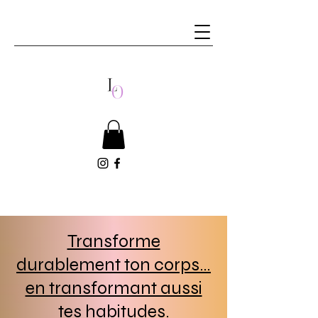
Transforme
durablement ton corps…
en transformant aussi
tes habitudes.