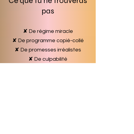
Ce que tu ne trouveras
pas
✘ De régime miracle
✘ De programme copié-collé
✘ De promesses irréalistes
✘ De culpabilité
Et si c'était le bon
moment pour
commencer ?
Tu ne sais pas quel
accompagnement choisir ?